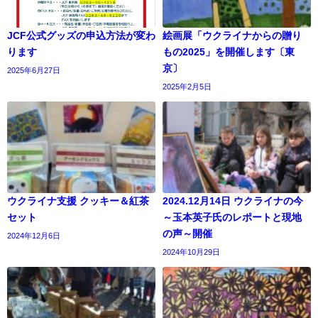
JCF公式グッズの申込方法が変わ
絵画展「ウクライナからの贈り
ります
もの2025」を開催します〔東
京〕
2025年6月27日
2025年2月5日
ウクライナ支援 クッキー＆紅茶
2024.12月14日 ウクライナの今
セット
～玉本英子氏のレポートと現地
の声～開催
2024年12月6日
2024年10月29日