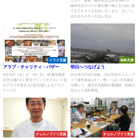
...
コロナ、原発、鎌田先生は語るPART3！
鎌田先生がコロナ禍を乗り越えるために誰
でもできそうなお話しをします。そしてし
あわせホルモンの出し方は...
イラク支援
福島支援
アラブ・チャリティ・バザー
明日へつなげよう
5月18日（日）11：00～16：00 東京都港
2011年3月20日深夜、JCF/日本チェルノブ
区芝公園3-3-1 東京プリンスホテルにて 駐
イリ連帯基金は4トン車いっぱいの支援品
日アラブ大使夫人の会主催によるアラブ・
を積んで、諏訪中央病院の看護師・医師の
チャリテ...
皆さんと福島県南...
チェルノブイリ支援
チェルノブイリ支援