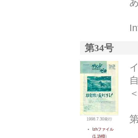
I
第34号
＜
1998.7.30発行
lzhファイル
(1.1MB
)