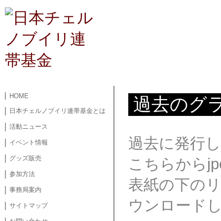
HOME
過去のグラ
日本チェルノブイリ連帯基金とは
活動ニュース
過去に発行し
イベント情報
グッズ販売
こちらからj
参加方法
表紙の下の
事務局案内
ウンロード
サイトマップ